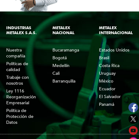
INDUSTRIAS
METALEX
METALEX
METALEX S.A.S.
NACIONAL
INTERNACIONAL
Nuestra
Bucaramanga
Estados Unidos
compañía
Bogotá
Brasil
Políticas de
Medellín
Costa Rica
calidad
Cali
Uruguay
Trabaje con
Barranquilla
México
nosotros
Ecuador
Ley 1116
El Salvador
Reorganización
Empresarial
Panamá
Política de
Protección de
Datos