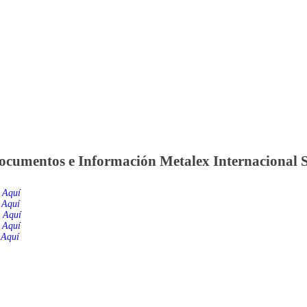
SOLUCIONES DE SERVICIO
ANDAMIOS
ocumentos e Información Metalex Internacional 
 Aquí
 Aquí
c Aquí
 Aquí
 Aquí
ALEX
METALEX NACIONAL
METAL